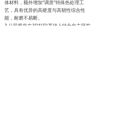
体材料，额外增加“调质”特殊热处理工
艺，具有优异的高硬度与高韧性综合性
能，耐磨不易断。
3.公司截齿在3D打印基础上结合自主研发
复合材料，使截齿在使用寿命上较国际一
线品牌有大幅度提升，并在火花控制上在
国际领先，提高使用安全性
4.公司经过二十余年材料攻关，完美解决
金属齿体不耐磨的弊端，从而使齿体完美
匹配合金均匀磨损，解决了因为齿体磨损
过大，对合金失去保护，使合金提前崩
断、碎裂。
5.自主合理齿型设计，使其完美匹配各类
设备，达到完美自传，减少偏磨齿体断
裂，提高采掘效率，保护设备受损。
6.恒普三维仿生结构“3D-B&F”技术，自适
应旋转功能，防止偏磨。公司截齿超长使